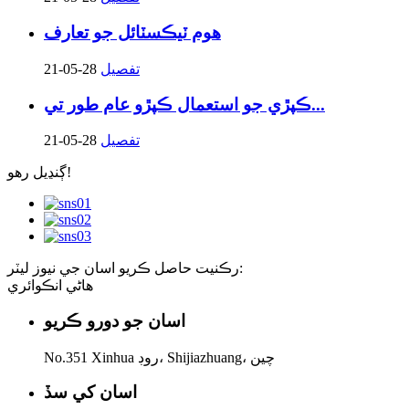
هوم ٽيڪسٽائل جو تعارف
تفصيل
21-05-28
ڪپڙي جو استعمال ڪپڙو عام طور تي...
تفصيل
21-05-28
ڳنڍيل رهو!
رڪنيت حاصل ڪريو اسان جي نيوز ليٽر:
هاڻي انڪوائري
اسان جو دورو ڪريو
No.351 Xinhua روڊ، Shijiazhuang، چين
اسان کي سڏ