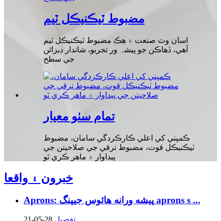
مضبوط ٽيڪنيڪل ٽيم
اسان وٽ صنعت ۾ هڪ مضبوط ٽيڪنيڪل ٽيم
آهي، ڏهاڪن جو پیشہ ور تجربو، شاندار ڊيزائن
جي سطح
تمام سٺو معيار
ڪمپني کي اعلي ڪارڪردگي سامان، مضبوط
ٽيڪنيڪل قوت، مضبوط ترقي جي صلاحيتن جي
پيداوار ۾ ماهر ڪري ٿو
خبرون ۽ واقعا
Aprons: پيشه ورانه هائوس جيپنگ aprons s ...
تفصيل
21-05-28