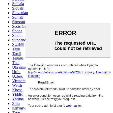
Sinhala
Slovak
Slovenian
Somali
Samoan
Scots Gaelic
Shona
Sindhi
Sundanese
Swahili
Tajik
Tamil
Telugu
Thai
Ukrainian
Urdu
Uzbek
Vietnamese
Welsh
Xhosa
Yiddish
Yoruba
Zulu
Kinyarwanda
Tatar