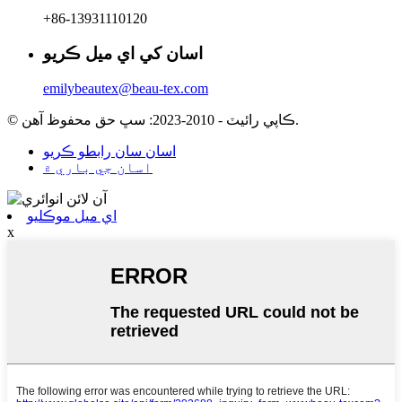
+86-13931110120
اسان کي اي ميل ڪريو
emilybeautex@beau-tex.com
© ڪاپي رائيٽ - 2010-2023: سڀ حق محفوظ آهن.
اسان سان رابطو ڪريو
اسان جي باري ۾
اي ميل موڪليو
x