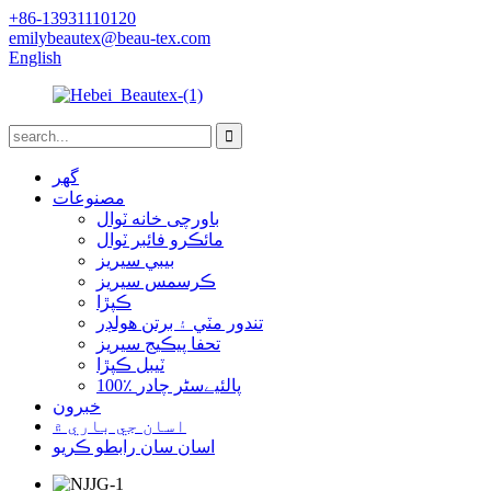
+86-13931110120
emilybeautex@beau-tex.com
English
گهر
مصنوعات
باورچی خانه ٽوال
مائڪرو فائبر ٽوال
بيبي سيريز
ڪرسمس سيريز
ڪپڙا
تندور مٽي ۽ برتن هولڊر
تحفا پيڪيج سيريز
ٽيبل ڪپڙا
100٪ پالئیےسٹر چادر
خبرون
اسان جي باري ۾
اسان سان رابطو ڪريو