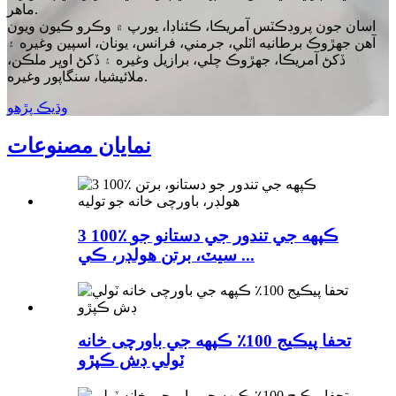
ماهر.
اسان جون پروڊڪٽس آمريڪا، ڪئناڊا، يورپ ۾ وڪرو ڪيون ويون
آهن جهڙوڪ برطانيه اٽلي، جرمني، فرانس، يونان، اسپين وغيره ۽
ڏکڻ آمريڪا، جهڙوڪ چلي، برازيل وغيره ۽ ڏکڻ اوڀر ملڪن،
ملائيشيا، سنگاپور وغيره.
وڌيڪ پڙهو
نمايان مصنوعات
3 100٪ ڪپهه جي تندور جي دستانو جو
سيٽ، برتن هولڊر، ڪي ...
تحفا پيڪيج 100٪ ڪپهه جي باورچی خانه
ٽولي ڊش ڪپڙو