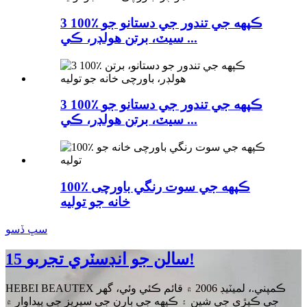
3 100٪ ڪپهه جي تندور جي دستانو جو
سيٽ، برتن هولڊر، ڪي ...
3 100٪ ڪپهه جي تندور جي دستانو جو
سيٽ، برتن هولڊر، ڪي ...
100٪ ڪپهه جي سوت رنگي باورچی
خانه جو توليه
سڀ ڏسو
15 سالن جو انڊسٽري تجربو!
HEBEI BEAUTEX ڪمپني.، لميٽيڊ 2006 ۾ قائم ڪئي وئي، گھر
جي ڪپڙي جي شين ۽ ڪپهه جي ٻارن جي سيريز جي پيداوار ۾